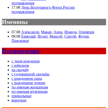
поздравления
17.08
День Воздушного Флота России
поздравления
Именины
07.08
Александр
,
Макар
,
Анна
,
Ираида
,
Олимпия
08.08
Ермолай
,
Игнат
,
Моисей
,
Сергей
,
Федор
,
Прасковья
Поздравления
с днем рождения
с юбилеем
на свадьбу
с годовщиной свадьбы
с рождением сына
с рождением дочери
по именам женщинам
по именам мужчинам
прикольные
короткие