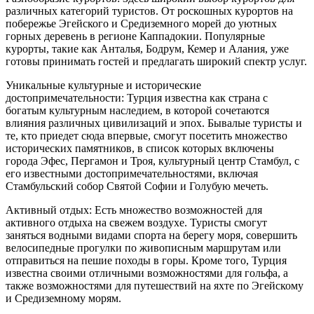
различных категорий туристов. От роскошных курортов на
побережье Эгейского и Средиземного морей до уютных
горных деревень в регионе Каппадокии. Популярные
курорты, такие как Анталья, Бодрум, Кемер и Алания, уже
готовы принимать гостей и предлагать широкий спектр услуг.
Уникальные культурные и исторические
достопримечательности: Турция известна как страна с
богатым культурным наследием, в которой сочетаются
влияния различных цивилизаций и эпох. Бывалые туристы и
те, кто приедет сюда впервые, смогут посетить множество
исторических памятников, в список которых включены
города Эфес, Пергамон и Троя, культурный центр Стамбул, с
его известными достопримечательностями, включая
Стамбульский собор Святой Софии и Голубую мечеть.
Активный отдых: Есть множество возможностей для
активного отдыха на свежем воздухе. Туристы смогут
заняться водными видами спорта на берегу моря, совершить
велосипедные прогулки по живописным маршрутам или
отправиться на пешие походы в горы. Кроме того, Турция
известна своими отличными возможностями для гольфа, а
также возможностями для путешествий на яхте по Эгейскому
и Средиземному морям.