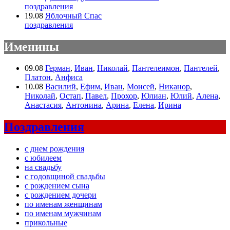
поздравления
19.08
Яблочный Спас
поздравления
Именины
09.08
Герман
,
Иван
,
Николай
,
Пантелеимон
,
Пантелей
,
Платон
,
Анфиса
10.08
Василий
,
Ефим
,
Иван
,
Моисей
,
Никанор
,
Николай
,
Остап
,
Павел
,
Прохор
,
Юлиан
,
Юлий
,
Алена
,
Анастасия
,
Антонина
,
Арина
,
Елена
,
Ирина
Поздравления
с днем рождения
с юбилеем
на свадьбу
с годовщиной свадьбы
с рождением сына
с рождением дочери
по именам женщинам
по именам мужчинам
прикольные