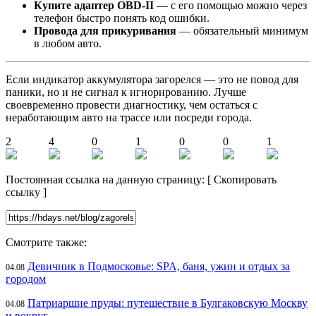
Купите адаптер OBD-II
— с его помощью можно через
телефон быстро понять код ошибки.
Провода для прикуривания
— обязательный минимум
в любом авто.
Если индикатор аккумулятора загорелся — это не повод для
паники, но и не сигнал к игнорированию. Лучше
своевременно провести диагностику, чем остаться с
неработающим авто на трассе или посреди города.
2
4
0
1
0
0
1
Постоянная ссылка на данную страницу:
[
Скопировать
ссылку
]
Смотрите также:
Девичник в Подмосковье: SPA, баня, ужин и отдых за
04.08
городом
Патриаршие пруды: путешествие в Булгаковскую Москву
04.08
и вокруг