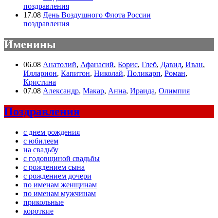
поздравления
17.08
День Воздушного Флота России
поздравления
Именины
06.08
Анатолий
,
Афанасий
,
Борис
,
Глеб
,
Давид
,
Иван
,
Илларион
,
Капитон
,
Николай
,
Поликарп
,
Роман
,
Кристина
07.08
Александр
,
Макар
,
Анна
,
Ираида
,
Олимпия
Поздравления
с днем рождения
с юбилеем
на свадьбу
с годовщиной свадьбы
с рождением сына
с рождением дочери
по именам женщинам
по именам мужчинам
прикольные
короткие