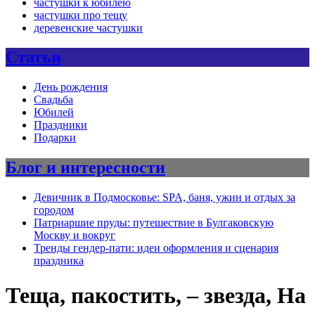
частушки к юбилею
частушки про тещу
деревенские частушки
Статьи
День рождения
Свадьба
Юбилей
Праздники
Подарки
Блог и интересности
Девичник в Подмосковье: SPA, баня, ужин и отдых за
городом
Патриаршие пруды: путешествие в Булгаковскую
Москву и вокруг
Тренды гендер-пати: идеи оформления и сценария
праздника
Теща, пакостить, – звезда, На