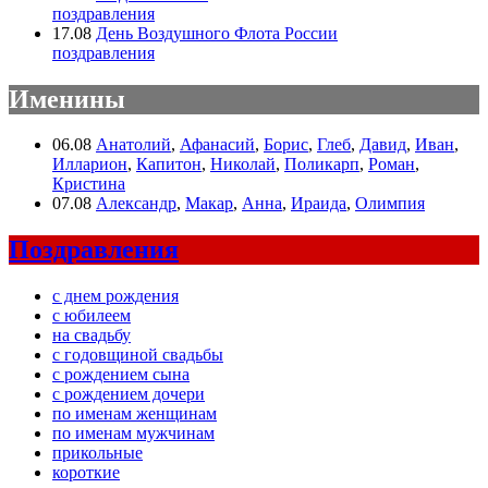
поздравления
17.08
День Воздушного Флота России
поздравления
Именины
06.08
Анатолий
,
Афанасий
,
Борис
,
Глеб
,
Давид
,
Иван
,
Илларион
,
Капитон
,
Николай
,
Поликарп
,
Роман
,
Кристина
07.08
Александр
,
Макар
,
Анна
,
Ираида
,
Олимпия
Поздравления
с днем рождения
с юбилеем
на свадьбу
с годовщиной свадьбы
с рождением сына
с рождением дочери
по именам женщинам
по именам мужчинам
прикольные
короткие