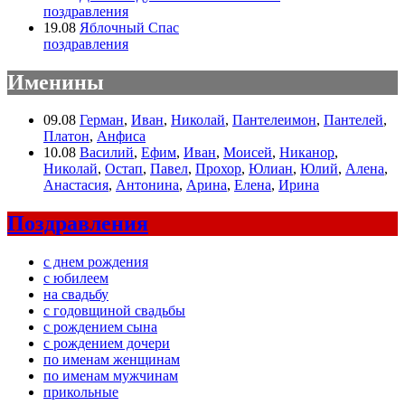
поздравления
19.08
Яблочный Спас
поздравления
Именины
09.08
Герман
,
Иван
,
Николай
,
Пантелеимон
,
Пантелей
,
Платон
,
Анфиса
10.08
Василий
,
Ефим
,
Иван
,
Моисей
,
Никанор
,
Николай
,
Остап
,
Павел
,
Прохор
,
Юлиан
,
Юлий
,
Алена
,
Анастасия
,
Антонина
,
Арина
,
Елена
,
Ирина
Поздравления
с днем рождения
с юбилеем
на свадьбу
с годовщиной свадьбы
с рождением сына
с рождением дочери
по именам женщинам
по именам мужчинам
прикольные