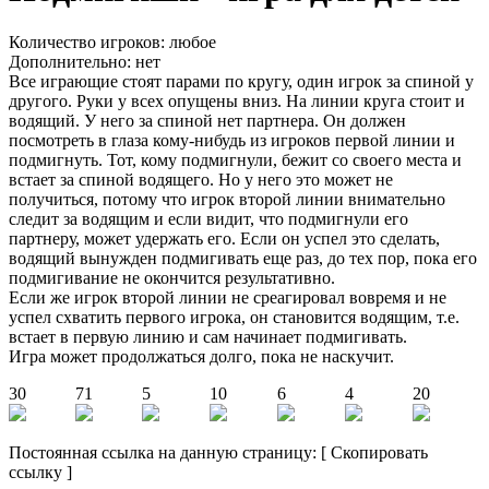
Количество игроков: любое
Дополнительно: нет
Все играющие стоят парами по кругу, один игрок за спиной у
другого. Руки у всех опущены вниз. На линии круга стоит и
водящий. У него за спиной нет партнера. Он должен
посмотреть в глаза кому-нибудь из игроков первой линии и
подмигнуть. Тот, кому подмигнули, бежит со своего места и
встает за спиной водящего. Но у него это может не
получиться, потому что игрок второй линии внимательно
следит за водящим и если видит, что подмигнули его
партнеру, может удержать его. Если он успел это сделать,
водящий вынужден подмигивать еще раз, до тех пор, пока его
подмигивание не окончится результативно.
Если же игрок второй линии не среагировал вовремя и не
успел схватить первого игрока, он становится водящим, т.е.
встает в первую линию и сам начинает подмигивать.
Игра может продолжаться долго, пока не наскучит.
30
71
5
10
6
4
20
Постоянная ссылка на данную страницу:
[
Скопировать
ссылку
]