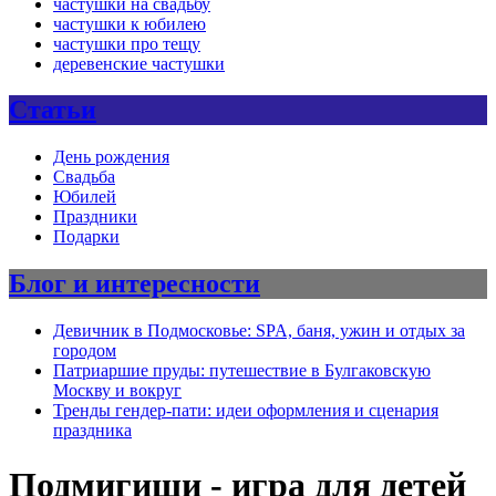
частушки на свадьбу
частушки к юбилею
частушки про тещу
деревенские частушки
Статьи
День рождения
Свадьба
Юбилей
Праздники
Подарки
Блог и интересности
Девичник в Подмосковье: SPA, баня, ужин и отдых за
городом
Патриаршие пруды: путешествие в Булгаковскую
Москву и вокруг
Тренды гендер-пати: идеи оформления и сценария
праздника
Подмигиши - игра для детей