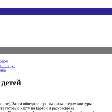
родом
и вокруг
ника
 детей
 карте). Затем обведите чёрным фломастером контуры
е готовую карту на картон и раскрасьте её.