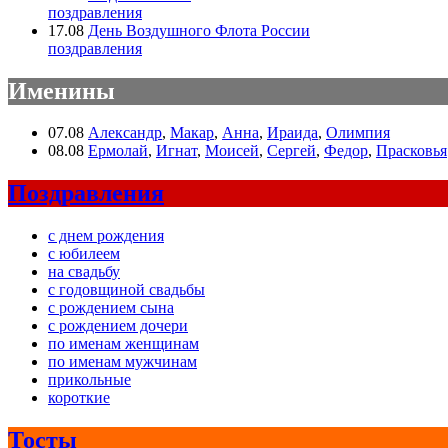
поздравления
17.08
День Воздушного Флота России
поздравления
Именины
07.08
Александр
,
Макар
,
Анна
,
Ираида
,
Олимпия
08.08
Ермолай
,
Игнат
,
Моисей
,
Сергей
,
Федор
,
Прасковья
Поздравления
с днем рождения
с юбилеем
на свадьбу
с годовщиной свадьбы
с рождением сына
с рождением дочери
по именам женщинам
по именам мужчинам
прикольные
короткие
Тосты