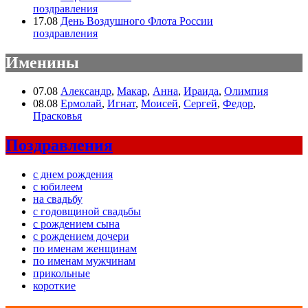
поздравления
17.08
День Воздушного Флота России
поздравления
Именины
07.08
Александр
,
Макар
,
Анна
,
Ираида
,
Олимпия
08.08
Ермолай
,
Игнат
,
Моисей
,
Сергей
,
Федор
,
Прасковья
Поздравления
с днем рождения
с юбилеем
на свадьбу
с годовщиной свадьбы
с рождением сына
с рождением дочери
по именам женщинам
по именам мужчинам
прикольные
короткие