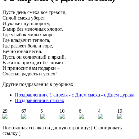
Пусть день смеха все тревоги,
Силой смеха уберет
И укажет путь-дорогу,
В мир без мелочных хлопот.
Где улыбок милых море,
Где владычит теплота,
Где развеет боль и горе,
Вечно юная весна.
Пусть он солнечный и яркий,
В жизнь приходит без помех
И приносит вам подарки –
Счастье, радость и успех!
Другие поздравления в рубриках
Поздравления с 1 апреля - с Днем смеха - с Днем дурака
Поздравления в стихах
29
67
5
10
6
4
19
Постоянная ссылка на данную страницу:
[
Скопировать
ссылку
]