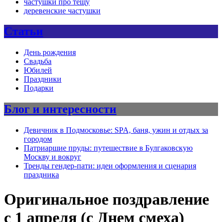
частушки про тещу
деревенские частушки
Статьи
День рождения
Свадьба
Юбилей
Праздники
Подарки
Блог и интересности
Девичник в Подмосковье: SPA, баня, ужин и отдых за
городом
Патриаршие пруды: путешествие в Булгаковскую
Москву и вокруг
Тренды гендер-пати: идеи оформления и сценария
праздника
Оригинальное поздравление
с 1 апреля (с Днем смеха)