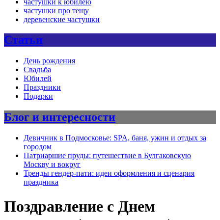
частушки к юбилею
частушки про тещу
деревенские частушки
Статьи
День рождения
Свадьба
Юбилей
Праздники
Подарки
Блог и интересности
Девичник в Подмосковье: SPA, баня, ужин и отдых за
городом
Патриаршие пруды: путешествие в Булгаковскую
Москву и вокруг
Тренды гендер-пати: идеи оформления и сценария
праздника
Поздравление с Днем