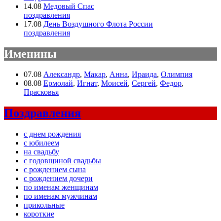
14.08
Медовый Спас
поздравления
17.08
День Воздушного Флота России
поздравления
Именины
07.08
Александр
,
Макар
,
Анна
,
Ираида
,
Олимпия
08.08
Ермолай
,
Игнат
,
Моисей
,
Сергей
,
Федор
,
Прасковья
Поздравления
с днем рождения
с юбилеем
на свадьбу
с годовщиной свадьбы
с рождением сына
с рождением дочери
по именам женщинам
по именам мужчинам
прикольные
короткие