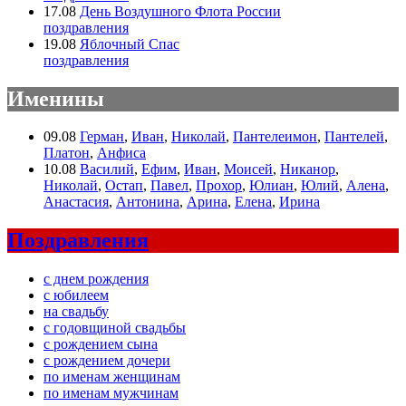
17.08
День Воздушного Флота России
поздравления
19.08
Яблочный Спас
поздравления
Именины
09.08
Герман
,
Иван
,
Николай
,
Пантелеимон
,
Пантелей
,
Платон
,
Анфиса
10.08
Василий
,
Ефим
,
Иван
,
Моисей
,
Никанор
,
Николай
,
Остап
,
Павел
,
Прохор
,
Юлиан
,
Юлий
,
Алена
,
Анастасия
,
Антонина
,
Арина
,
Елена
,
Ирина
Поздравления
с днем рождения
с юбилеем
на свадьбу
с годовщиной свадьбы
с рождением сына
с рождением дочери
по именам женщинам
по именам мужчинам