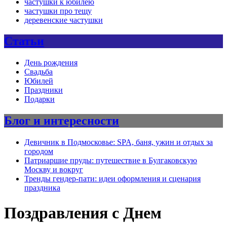
частушки к юбилею
частушки про тещу
деревенские частушки
Статьи
День рождения
Свадьба
Юбилей
Праздники
Подарки
Блог и интересности
Девичник в Подмосковье: SPA, баня, ужин и отдых за
городом
Патриаршие пруды: путешествие в Булгаковскую
Москву и вокруг
Тренды гендер-пати: идеи оформления и сценария
праздника
Поздравления с Днем