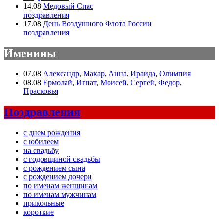
14.08
Медовый Спас
поздравления
17.08
День Воздушного Флота России
поздравления
Именины
07.08
Александр
,
Макар
,
Анна
,
Ираида
,
Олимпия
08.08
Ермолай
,
Игнат
,
Моисей
,
Сергей
,
Федор
,
Прасковья
Поздравления
с днем рождения
с юбилеем
на свадьбу
с годовщиной свадьбы
с рождением сына
с рождением дочери
по именам женщинам
по именам мужчинам
прикольные
короткие