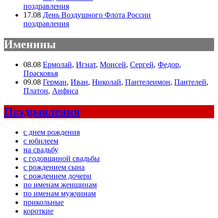
поздравления
17.08
День Воздушного Флота России
поздравления
Именины
08.08
Ермолай
,
Игнат
,
Моисей
,
Сергей
,
Федор
,
Прасковья
09.08
Герман
,
Иван
,
Николай
,
Пантелеимон
,
Пантелей
,
Платон
,
Анфиса
Поздравления
с днем рождения
с юбилеем
на свадьбу
с годовщиной свадьбы
с рождением сына
с рождением дочери
по именам женщинам
по именам мужчинам
прикольные
короткие