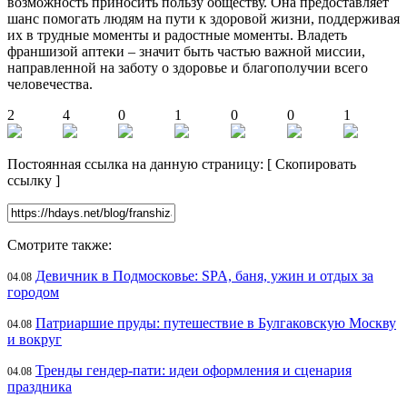
возможность приносить пользу обществу. Она предоставляет
шанс помогать людям на пути к здоровой жизни, поддерживая
их в трудные моменты и радостные моменты. Владеть
франшизой аптеки – значит быть частью важной миссии,
направленной на заботу о здоровье и благополучии всего
человечества.
2
4
0
1
0
0
1
Постоянная ссылка на данную страницу:
[
Скопировать
ссылку
]
Смотрите также:
Девичник в Подмосковье: SPA, баня, ужин и отдых за
04.08
городом
Патриаршие пруды: путешествие в Булгаковскую Москву
04.08
и вокруг
Тренды гендер-пати: идеи оформления и сценария
04.08
праздника