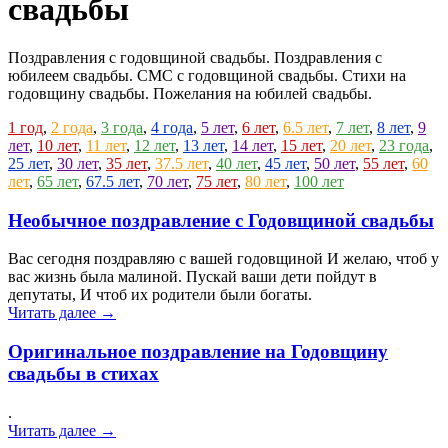
свадьбы
Поздравления с годовщиной свадьбы. Поздравления с
юбилеем свадьбы. СМС с годовщиной свадьбы. Стихи на
годовщину свадьбы. Пожелания на юбилей свадьбы.
1 год
,
2 года
,
3 года
,
4 года
,
5 лет
,
6 лет
,
6.5 лет
,
7 лет
,
8 лет
,
9
лет
,
10 лет
,
11 лет
,
12 лет
,
13 лет
,
14 лет
,
15 лет
,
20 лет
,
23 года
,
25 лет
,
30 лет
,
35 лет
,
37.5 лет
,
40 лет
,
45 лет
,
50 лет
,
55 лет
,
60
лет
,
65 лет
,
67.5 лет
,
70 лет
,
75 лет
,
80 лет
,
100 лет
Необычное поздравление с Годовщиной свадьбы
Вас сегодня поздравляю с вашей годовщиной И желаю, чтоб у
вас жизнь была малиной. Пускай ваши дети пойдут в
депутаты, И чтоб их родители были богаты.
Читать далее →
Оригинальное поздравление на Годовщину
свадьбы в стихах
.
Читать далее →