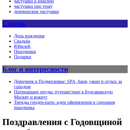
частушки к юбилею
частушки про тещу
деревенские частушки
Статьи
День рождения
Свадьба
Юбилей
Праздники
Подарки
Блог и интересности
Девичник в Подмосковье: SPA, баня, ужин и отдых за
городом
Патриаршие пруды: путешествие в Булгаковскую
Москву и вокруг
Тренды гендер-пати: идеи оформления и сценария
праздника
Поздравления с Годовщиной