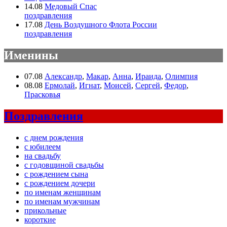
14.08
Медовый Спас
поздравления
17.08
День Воздушного Флота России
поздравления
Именины
07.08
Александр
,
Макар
,
Анна
,
Ираида
,
Олимпия
08.08
Ермолай
,
Игнат
,
Моисей
,
Сергей
,
Федор
,
Прасковья
Поздравления
с днем рождения
с юбилеем
на свадьбу
с годовщиной свадьбы
с рождением сына
с рождением дочери
по именам женщинам
по именам мужчинам
прикольные
короткие