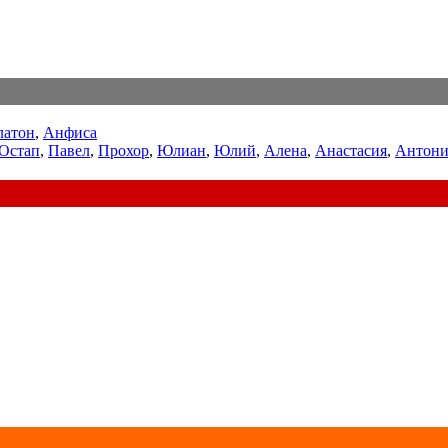
латон
,
Анфиса
Остап
,
Павел
,
Прохор
,
Юлиан
,
Юлий
,
Алена
,
Анастасия
,
Антони