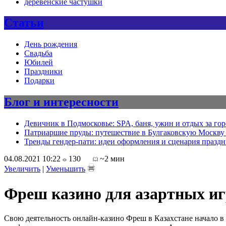
деревенские частушки
Статьи
День рождения
Свадьба
Юбилей
Праздники
Подарки
Блог и интересности
Девичник в Подмосковье: SPA, баня, ужин и отдых за го
Патриаршие пруды: путешествие в Булгаковскую Москву 
Тренды гендер-пати: идеи оформления и сценария празд
04.08.2021 10:22
130
~2 мин
Увеличить
|
Уменьшить
Фреш казино для азартных и
Свою деятельность онлайн-казино Фреш в Казахстане начало в