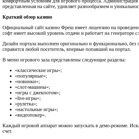
комфортным условиям для игрового процесса. Администрация
представленная на сайте, удивляет разнообразием и уникальн
Краткий обзор казино
Официальный сайт казино Фреш имеет лицензию на проведение
софт имеет высокий уровень отдачи и работает на генераторе с
Дизайн портала выполнен оригинально и функционально, без 
справится любой посетитель, впервые попавший на портал.
В меню игрового зала представлены следующие разделы:
«классические игры»;
«популярные»;
«новинки»;
«слот-машины»;
«игры с джекпотом»;
«live-игры»;
«рулетка»;
«настольные игры»;
«видеопокер».
Каждый игровой аппарат можно запускать в демо-режиме. Искл
счет.