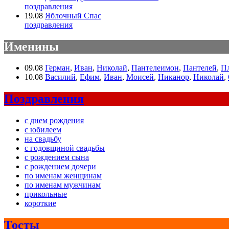
поздравления
19.08
Яблочный Спас
поздравления
Именины
09.08
Герман
,
Иван
,
Николай
,
Пантелеимон
,
Пантелей
,
П
10.08
Василий
,
Ефим
,
Иван
,
Моисей
,
Никанор
,
Николай
,
Поздравления
с днем рождения
с юбилеем
на свадьбу
с годовщиной свадьбы
с рождением сына
с рождением дочери
по именам женщинам
по именам мужчинам
прикольные
короткие
Тосты