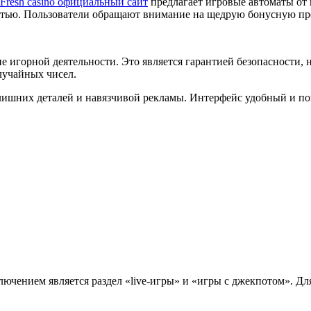
Fresh casino официальный сайт
предлагает игровые автоматы от
остью. Пользователи обращают внимание на щедрую бонусную пр
 игорной деятельности. Это является гарантией безопасности,
лучайных чисел.
лишних деталей и навязчивой рекламы. Интерфейс удобный и по
ючением является раздел «live-игры» и «игры с джекпотом». Дл