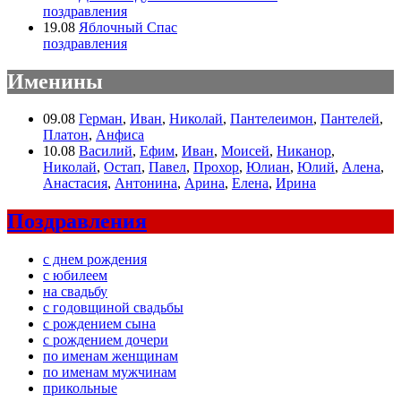
поздравления
19.08
Яблочный Спас
поздравления
Именины
09.08
Герман
,
Иван
,
Николай
,
Пантелеимон
,
Пантелей
,
Платон
,
Анфиса
10.08
Василий
,
Ефим
,
Иван
,
Моисей
,
Никанор
,
Николай
,
Остап
,
Павел
,
Прохор
,
Юлиан
,
Юлий
,
Алена
,
Анастасия
,
Антонина
,
Арина
,
Елена
,
Ирина
Поздравления
с днем рождения
с юбилеем
на свадьбу
с годовщиной свадьбы
с рождением сына
с рождением дочери
по именам женщинам
по именам мужчинам
прикольные