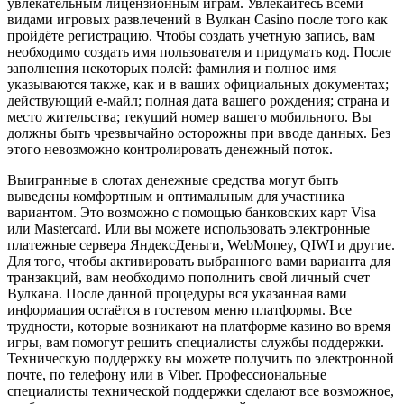
увлекательным лицензионным играм. Увлекайтесь всеми
видами игровых развлечений в Вулкан Casino после того как
пройдёте регистрацию. Чтобы создать учетную запись, вам
необходимо создать имя пользователя и придумать код. После
заполнения некоторых полей: фамилия и полное имя
указываются также, как и в ваших официальных документах;
действующий е-майл; полная дата вашего рождения; страна и
место жительства; текущий номер вашего мобильного. Вы
должны быть чрезвычайно осторожны при вводе данных. Без
этого невозможно контролировать денежный поток.
Выигранные в слотах денежные средства могут быть
выведены комфортным и оптимальным для участника
вариантом. Это возможно с помощью банковских карт Visa
или Mastercard. Или вы можете использовать электронные
платежные сервера ЯндексДеньги, WebMoney, QIWI и другие.
Для того, чтобы активировать выбранного вами варианта для
транзакций, вам необходимо пополнить свой личный счет
Вулкана. После данной процедуры вся указанная вами
информация остаётся в гостевом меню платформы. Все
трудности, которые возникают на платформе казино во время
игры, вам помогут решить специалисты службы поддержки.
Техническую поддержку вы можете получить по электронной
почте, по телефону или в Viber. Профессиональные
специалисты технической поддержки сделают все возможное,