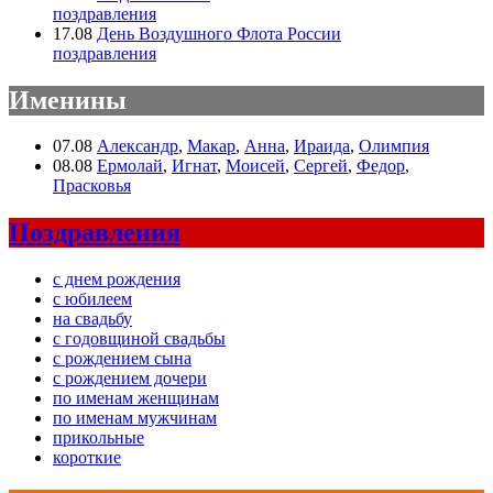
поздравления
17.08
День Воздушного Флота России
поздравления
Именины
07.08
Александр
,
Макар
,
Анна
,
Ираида
,
Олимпия
08.08
Ермолай
,
Игнат
,
Моисей
,
Сергей
,
Федор
,
Прасковья
Поздравления
с днем рождения
с юбилеем
на свадьбу
с годовщиной свадьбы
с рождением сына
с рождением дочери
по именам женщинам
по именам мужчинам
прикольные
короткие