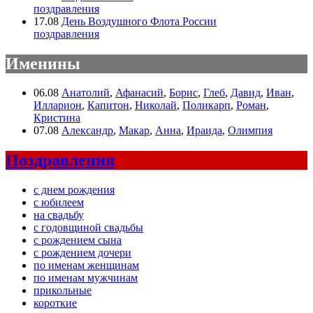
поздравления
17.08
День Воздушного Флота России
поздравления
Именины
06.08
Анатолий
,
Афанасий
,
Борис
,
Глеб
,
Давид
,
Иван
,
Илларион
,
Капитон
,
Николай
,
Поликарп
,
Роман
,
Кристина
07.08
Александр
,
Макар
,
Анна
,
Ираида
,
Олимпия
Поздравления
с днем рождения
с юбилеем
на свадьбу
с годовщиной свадьбы
с рождением сына
с рождением дочери
по именам женщинам
по именам мужчинам
прикольные
короткие