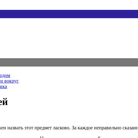
родом
и вокруг
ника
ей
ен назвать этот предмет ласково. За каждое неправильно сказан