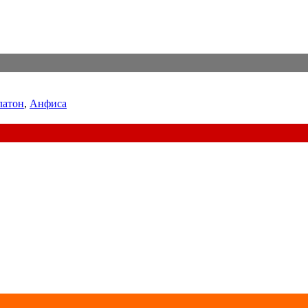
латон
,
Анфиса