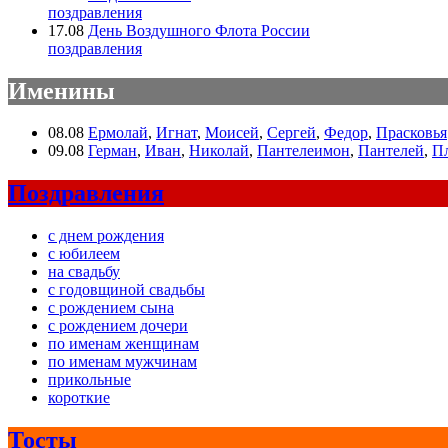
поздравления
17.08
День Воздушного Флота России
поздравления
Именины
08.08
Ермолай
,
Игнат
,
Моисей
,
Сергей
,
Федор
,
Прасковья
09.08
Герман
,
Иван
,
Николай
,
Пантелеимон
,
Пантелей
,
П
Поздравления
с днем рождения
с юбилеем
на свадьбу
с годовщиной свадьбы
с рождением сына
с рождением дочери
по именам женщинам
по именам мужчинам
прикольные
короткие
Тосты