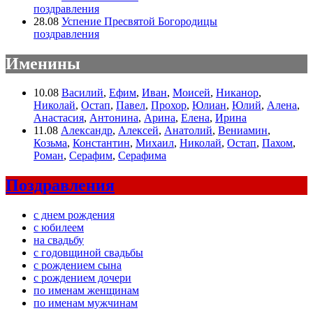
поздравления
28.08
Успение Пресвятой Богородицы
поздравления
Именины
10.08
Василий
,
Ефим
,
Иван
,
Моисей
,
Никанор
,
Николай
,
Остап
,
Павел
,
Прохор
,
Юлиан
,
Юлий
,
Алена
,
Анастасия
,
Антонина
,
Арина
,
Елена
,
Ирина
11.08
Александр
,
Алексей
,
Анатолий
,
Вениамин
,
Козьма
,
Константин
,
Михаил
,
Николай
,
Остап
,
Пахом
,
Роман
,
Серафим
,
Серафима
Поздравления
с днем рождения
с юбилеем
на свадьбу
с годовщиной свадьбы
с рождением сына
с рождением дочери
по именам женщинам
по именам мужчинам