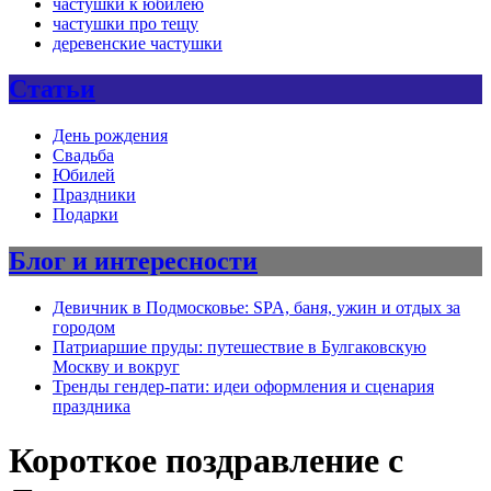
частушки к юбилею
частушки про тещу
деревенские частушки
Статьи
День рождения
Свадьба
Юбилей
Праздники
Подарки
Блог и интересности
Девичник в Подмосковье: SPA, баня, ужин и отдых за
городом
Патриаршие пруды: путешествие в Булгаковскую
Москву и вокруг
Тренды гендер-пати: идеи оформления и сценария
праздника
Короткое поздравление с