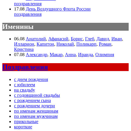
поздравления
17.08
День Воздушного Флота России
поздравления
Именины
06.08
Анатолий
,
Афанасий
,
Борис
,
Глеб
,
Давид
,
Иван
,
Илларион
,
Капитон
,
Николай
,
Поликарп
,
Роман
,
Кристина
07.08
Александр
,
Макар
,
Анна
,
Ираида
,
Олимпия
Поздравления
с днем рождения
с юбилеем
на свадьбу
с годовщиной свадьбы
с рождением сына
с рождением дочери
по именам женщинам
по именам мужчинам
прикольные
короткие