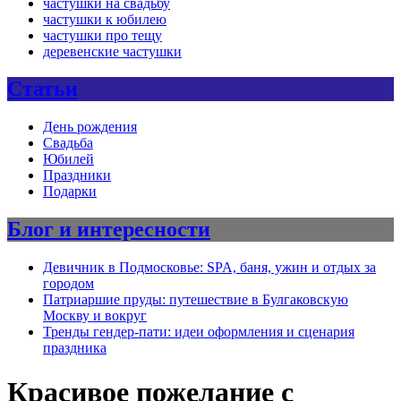
частушки на свадьбу
частушки к юбилею
частушки про тещу
деревенские частушки
Статьи
День рождения
Свадьба
Юбилей
Праздники
Подарки
Блог и интересности
Девичник в Подмосковье: SPA, баня, ужин и отдых за
городом
Патриаршие пруды: путешествие в Булгаковскую
Москву и вокруг
Тренды гендер-пати: идеи оформления и сценария
праздника
Красивое пожелание с