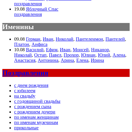
поздравления
19.08
Яблочный Спас
поздравления
Именины
09.08
Герман
,
Иван
,
Николай
,
Пантелеимон
,
Пантелей
,
Платон
,
Анфиса
10.08
Василий
,
Ефим
,
Иван
,
Моисей
,
Никанор
,
Николай
,
Остап
,
Павел
,
Прохор
,
Юлиан
,
Юлий
,
Алена
,
Анастасия
,
Антонина
,
Арина
,
Елена
,
Ирина
Поздравления
с днем рождения
с юбилеем
на свадьбу
с годовщиной свадьбы
с рождением сына
с рождением дочери
по именам женщинам
по именам мужчинам
прикольные