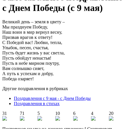
с Днем Победы (с 9 мая)
Великий день – земля в цвету –
Мы празднуем Победу,
Наш воин в мир вернул весну,
Призвав врагов к ответу!
С Победой вас! Любви, тепла,
Улыбок, песен, счастья,
Пусть будет жизнь у вас светла,
Пусть обойдут ненастья!
Пусть в небе мирном поутру,
Вам солнышко сияет,
А путь к успехам и добру,
Победа озаряет!
Другие поздравления в рубриках
Поздравления с 9 мая - с Днем Победы
Поздравления в стихах
31
71
5
10
6
4
20
Постоянная ссылка на данную страницу:
[
Скопировать