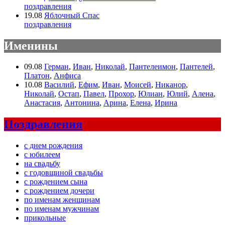
поздравления
19.08
Яблочный Спас
поздравления
Именины
09.08
Герман
,
Иван
,
Николай
,
Пантелеимон
,
Пантелей
,
Платон
,
Анфиса
10.08
Василий
,
Ефим
,
Иван
,
Моисей
,
Никанор
,
Николай
,
Остап
,
Павел
,
Прохор
,
Юлиан
,
Юлий
,
Алена
,
Анастасия
,
Антонина
,
Арина
,
Елена
,
Ирина
Поздравления
с днем рождения
с юбилеем
на свадьбу
с годовщиной свадьбы
с рождением сына
с рождением дочери
по именам женщинам
по именам мужчинам
прикольные