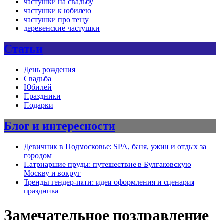
частушки на свадьбу
частушки к юбилею
частушки про тещу
деревенские частушки
Статьи
День рождения
Свадьба
Юбилей
Праздники
Подарки
Блог и интересности
Девичник в Подмосковье: SPA, баня, ужин и отдых за
городом
Патриаршие пруды: путешествие в Булгаковскую
Москву и вокруг
Тренды гендер-пати: идеи оформления и сценария
праздника
Замечательное поздравление