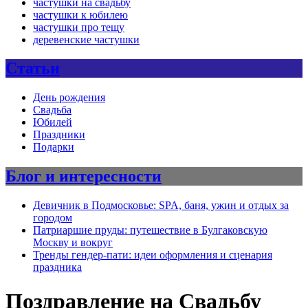
частушки на свадьбу
частушки к юбилею
частушки про тещу
деревенские частушки
Статьи
День рождения
Свадьба
Юбилей
Праздники
Подарки
Блог и интересности
Девичник в Подмосковье: SPA, баня, ужин и отдых за
городом
Патриаршие пруды: путешествие в Булгаковскую
Москву и вокруг
Тренды гендер-пати: идеи оформления и сценария
праздника
Поздравление на Свадьбу