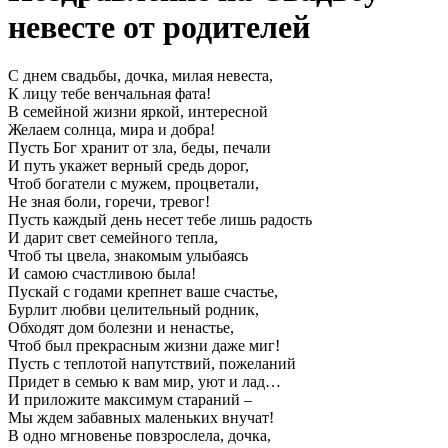
невесте от родителей
С днем свадьбы, дочка, милая невеста,
К лицу тебе венчальная фата!
В семейной жизни яркой, интересной
Желаем солнца, мира и добра!
Пусть Бог хранит от зла, беды, печали
И путь укажет верный средь дорог,
Чтоб богатели с мужем, процветали,
Не зная боли, горечи, тревог!
Пусть каждый день несет тебе лишь радость
И дарит свет семейного тепла,
Чтоб ты цвела, знакомым улыбаясь
И самою счастливою была!
Пускай с годами крепнет ваше счастье,
Бурлит любви целительный родник,
Обходят дом болезни и ненастье,
Чтоб был прекрасным жизни даже миг!
Пусть с теплотой напутствий, пожеланий
Придет в семью к вам мир, уют и лад…
И приложите максимум стараний –
Мы ждем забавных маленьких внучат!
В одно мгновенье повзрослела, дочка,