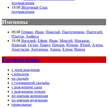
поздравления
19.08
Яблочный Спас
поздравления
Именины
09.08
Герман
,
Иван
,
Николай
,
Пантелеимон
,
Пантелей
,
Платон
,
Анфиса
10.08
Василий
,
Ефим
,
Иван
,
Моисей
,
Никанор
,
Николай
,
Остап
,
Павел
,
Прохор
,
Юлиан
,
Юлий
,
Алена
,
Анастасия
,
Антонина
,
Арина
,
Елена
,
Ирина
Поздравления
с днем рождения
с юбилеем
на свадьбу
с годовщиной свадьбы
с рождением сына
с рождением дочери
по именам женщинам
по именам мужчинам
прикольные