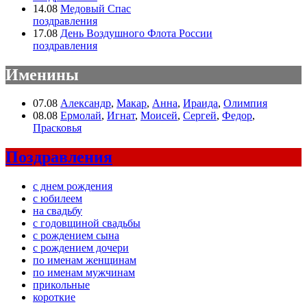
14.08
Медовый Спас
поздравления
17.08
День Воздушного Флота России
поздравления
Именины
07.08
Александр
,
Макар
,
Анна
,
Ираида
,
Олимпия
08.08
Ермолай
,
Игнат
,
Моисей
,
Сергей
,
Федор
,
Прасковья
Поздравления
с днем рождения
с юбилеем
на свадьбу
с годовщиной свадьбы
с рождением сына
с рождением дочери
по именам женщинам
по именам мужчинам
прикольные
короткие