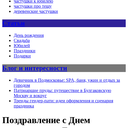
частушки к юбилею
частушки про тещу
деревенские частушки
Статьи
День рождения
Свадьба
Юбилей
Праздники
Подарки
Блог и интересности
Девичник в Подмосковье: SPA, баня, ужин и отдых за
городом
Патриаршие пруды: путешествие в Булгаковскую
Москву и вокруг
Тренды гендер-пати: идеи оформления и сценария
праздника
Поздравление с Днем