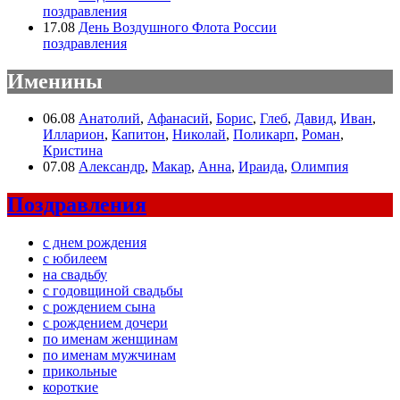
поздравления
17.08
День Воздушного Флота России
поздравления
Именины
06.08
Анатолий
,
Афанасий
,
Борис
,
Глеб
,
Давид
,
Иван
,
Илларион
,
Капитон
,
Николай
,
Поликарп
,
Роман
,
Кристина
07.08
Александр
,
Макар
,
Анна
,
Ираида
,
Олимпия
Поздравления
с днем рождения
с юбилеем
на свадьбу
с годовщиной свадьбы
с рождением сына
с рождением дочери
по именам женщинам
по именам мужчинам
прикольные
короткие