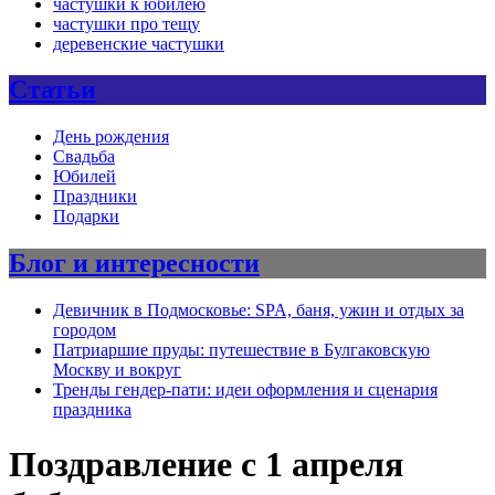
частушки к юбилею
частушки про тещу
деревенские частушки
Статьи
День рождения
Свадьба
Юбилей
Праздники
Подарки
Блог и интересности
Девичник в Подмосковье: SPA, баня, ужин и отдых за
городом
Патриаршие пруды: путешествие в Булгаковскую
Москву и вокруг
Тренды гендер-пати: идеи оформления и сценария
праздника
Поздравление с 1 апреля