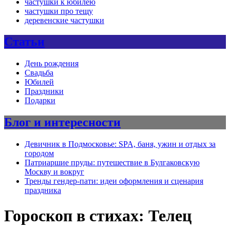
частушки к юбилею
частушки про тещу
деревенские частушки
Статьи
День рождения
Свадьба
Юбилей
Праздники
Подарки
Блог и интересности
Девичник в Подмосковье: SPA, баня, ужин и отдых за
городом
Патриаршие пруды: путешествие в Булгаковскую
Москву и вокруг
Тренды гендер-пати: идеи оформления и сценария
праздника
Гороскоп в стихах: Телец