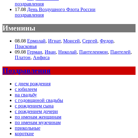
поздравления
17.08
День Воздушного Флота России
поздравления
Именины
08.08
Ермолай
,
Игнат
,
Моисей
,
Сергей
,
Федор
,
Прасковья
09.08
Герман
,
Иван
,
Николай
,
Пантелеимон
,
Пантелей
,
Платон
,
Анфиса
Поздравления
с днем рождения
с юбилеем
на свадьбу
с годовщиной свадьбы
с рождением сына
с рождением дочери
по именам женщинам
по именам мужчинам
прикольные
короткие