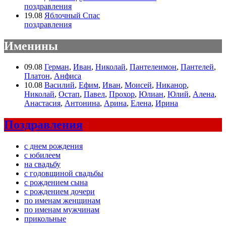
поздравления
19.08
Яблочный Спас
поздравления
Именины
09.08
Герман
,
Иван
,
Николай
,
Пантелеимон
,
Пантелей
,
Платон
,
Анфиса
10.08
Василий
,
Ефим
,
Иван
,
Моисей
,
Никанор
,
Николай
,
Остап
,
Павел
,
Прохор
,
Юлиан
,
Юлий
,
Алена
,
Анастасия
,
Антонина
,
Арина
,
Елена
,
Ирина
Поздравления
с днем рождения
с юбилеем
на свадьбу
с годовщиной свадьбы
с рождением сына
с рождением дочери
по именам женщинам
по именам мужчинам
прикольные