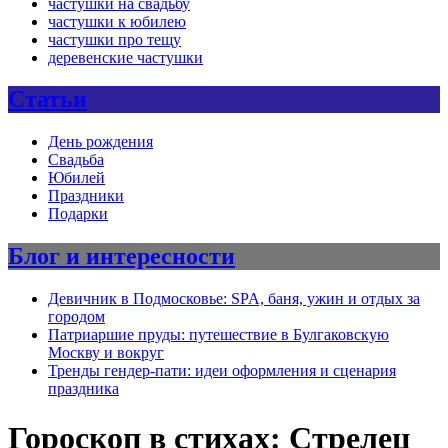
частушки на свадьбу
частушки к юбилею
частушки про тещу
деревенские частушки
Статьи
День рождения
Свадьба
Юбилей
Праздники
Подарки
Блог и интересности
Девичник в Подмосковье: SPA, баня, ужин и отдых за
городом
Патриаршие пруды: путешествие в Булгаковскую
Москву и вокруг
Тренды гендер-пати: идеи оформления и сценария
праздника
Гороскоп в стихах: Стрелец