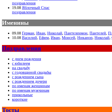
поздравления
19.08
Яблочный Спас
поздравления
Именины
09.08
Герман
,
Иван
,
Николай
,
Пантелеимон
,
Пантелей
,
П
10.08
Василий
,
Ефим
,
Иван
,
Моисей
,
Никанор
,
Николай
,
Поздравления
с днем рождения
с юбилеем
на свадьбу
с годовщиной свадьбы
с рождением сына
с рождением дочери
по именам женщинам
по именам мужчинам
прикольные
короткие
Тосты