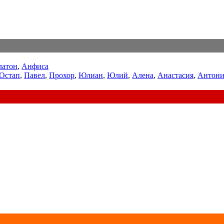
латон
,
Анфиса
Остап
,
Павел
,
Прохор
,
Юлиан
,
Юлий
,
Алена
,
Анастасия
,
Антони