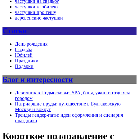
частушки на свадьбу
частушки к юбилею
частушки про тещу
деревенские частушки
Статьи
День рождения
Свадьба
Юбилей
Праздники
Подарки
Блог и интересности
Девичник в Подмосковье: SPA, баня, ужин и отдых за
городом
Патриаршие пруды: путешествие в Булгаковскую
Москву и вокруг
Тренды гендер-пати: идеи оформления и сценария
праздника
Короткое поздравление с