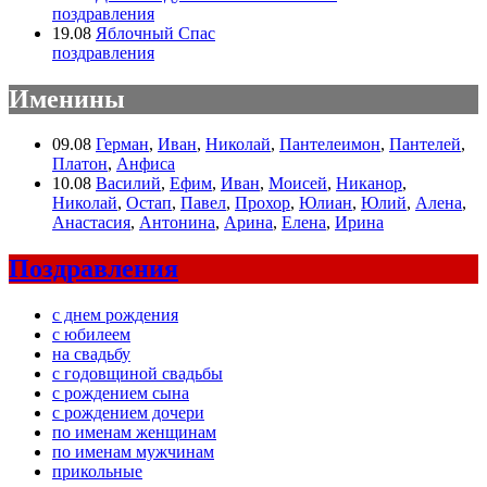
поздравления
19.08
Яблочный Спас
поздравления
Именины
09.08
Герман
,
Иван
,
Николай
,
Пантелеимон
,
Пантелей
,
Платон
,
Анфиса
10.08
Василий
,
Ефим
,
Иван
,
Моисей
,
Никанор
,
Николай
,
Остап
,
Павел
,
Прохор
,
Юлиан
,
Юлий
,
Алена
,
Анастасия
,
Антонина
,
Арина
,
Елена
,
Ирина
Поздравления
с днем рождения
с юбилеем
на свадьбу
с годовщиной свадьбы
с рождением сына
с рождением дочери
по именам женщинам
по именам мужчинам
прикольные