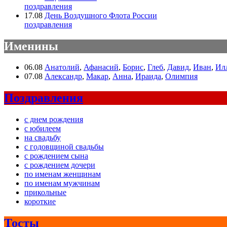
поздравления
17.08
День Воздушного Флота России
поздравления
Именины
06.08
Анатолий
,
Афанасий
,
Борис
,
Глеб
,
Давид
,
Иван
,
Ил
07.08
Александр
,
Макар
,
Анна
,
Ираида
,
Олимпия
Поздравления
с днем рождения
с юбилеем
на свадьбу
с годовщиной свадьбы
с рождением сына
с рождением дочери
по именам женщинам
по именам мужчинам
прикольные
короткие
Тосты