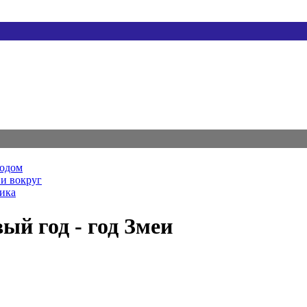
родом
и вокруг
ника
ый год - год Змеи