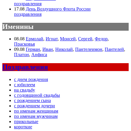
поздравления
17.08
День Воздушного Флота России
поздравления
Именины
08.08
Ермолай
,
Игнат
,
Моисей
,
Сергей
,
Федор
,
Прасковья
09.08
Герман
,
Иван
,
Николай
,
Пантелеимон
,
Пантелей
,
Платон
,
Анфиса
Поздравления
с днем рождения
с юбилеем
на свадьбу
с годовщиной свадьбы
с рождением сына
с рождением дочери
по именам женщинам
по именам мужчинам
прикольные
короткие