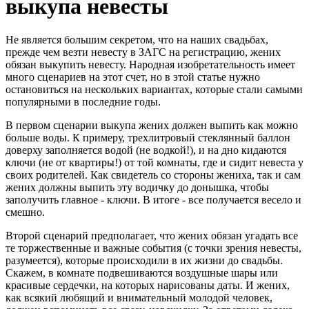
выкупа невесты
Не является большим секретом, что на наших свадьбах,
прежде чем везти невесту в ЗАГС на регистрацию, жених
обязан выкупить невесту. Народная изобретательность имеет
много сценариев на этот счет, но в этой статье нужно
остановиться на нескольких вариантах, которые стали самыми
популярными в последние годы.
В первом сценарии выкупа жених должен выпить как можно
больше воды. К примеру, трехлитровый стеклянный баллон
доверху заполняется водой (не водкой!), и на дно кидаются
ключи (не от квартиры!) от той комнаты, где и сидит невеста у
своих родителей. Как свидетель со стороны жениха, так и сам
жених должны выпить эту водичку до донышка, чтобы
заполучить главное - ключи. В итоге - все получается весело и
смешно.
Второй сценарий предполагает, что жених обязан угадать все
те торжественные и важные события (с точки зрения невесты,
разумеется), которые происходили в их жизни до свадьбы.
Скажем, в комнате подвешиваются воздушные шары или
красивые сердечки, на которых нарисованы даты. И жених,
как всякий любящий и внимательный молодой человек,