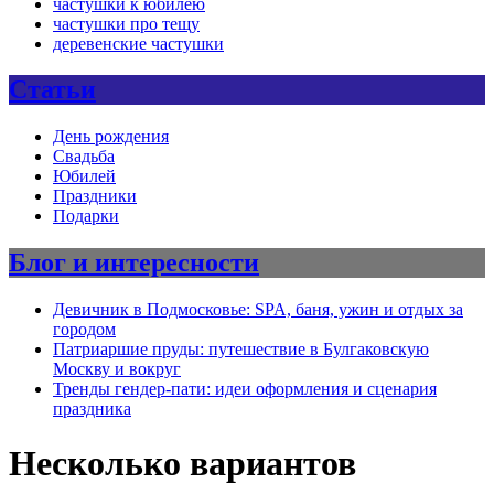
частушки к юбилею
частушки про тещу
деревенские частушки
Статьи
День рождения
Свадьба
Юбилей
Праздники
Подарки
Блог и интересности
Девичник в Подмосковье: SPA, баня, ужин и отдых за
городом
Патриаршие пруды: путешествие в Булгаковскую
Москву и вокруг
Тренды гендер-пати: идеи оформления и сценария
праздника
Несколько вариантов