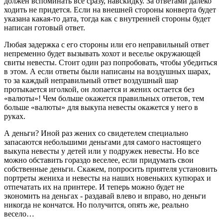
должен вспоминать все сразу, навскидку. За ответами далеко
ходить не придется. Если на внешней стороны конверта будет
указана какая-то дата, тогда как с внутренней стороны будет
написан готовый ответ.
Любая задержка с его стороны или его неправильный ответ
непременно будет вызывать хохот и веселье окружающей
свиты невесты. Стоит один раз попробовать, чтобы убедиться
в этом. А если ответы были написаны на воздушных шарах,
то за каждый неправильный ответ воздушный шар
протыкается иголкой, он лопается и жених остается без
«валюты»! Чем больше окажется правильных ответов, тем
больше «валюты» для выкупа невесты окажется у него в
руках.
А деньги? Иной раз жених со свидетелем специально
запасаются небольшими деньгами для самого настоящего
выкупа невесты у детей или у подружек невесты. Но все
можно обставить гораздо веселее, если придумать свои
собственные деньги. Скажем, попросить приятеля установить
портреты жениха и невесты на наших новеньких купюрах и
отпечатать их на принтере. И теперь можно будет не
экономить на деньгах - раздавай влево и вправо, но деньги
никогда не кончатся. Но получится, опять же, реально
весело…