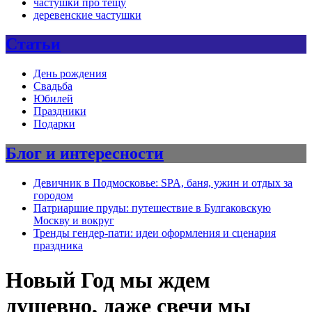
частушки про тещу
деревенские частушки
Статьи
День рождения
Свадьба
Юбилей
Праздники
Подарки
Блог и интересности
Девичник в Подмосковье: SPA, баня, ужин и отдых за
городом
Патриаршие пруды: путешествие в Булгаковскую
Москву и вокруг
Тренды гендер-пати: идеи оформления и сценария
праздника
Новый Год мы ждем
душевно, даже свечи мы