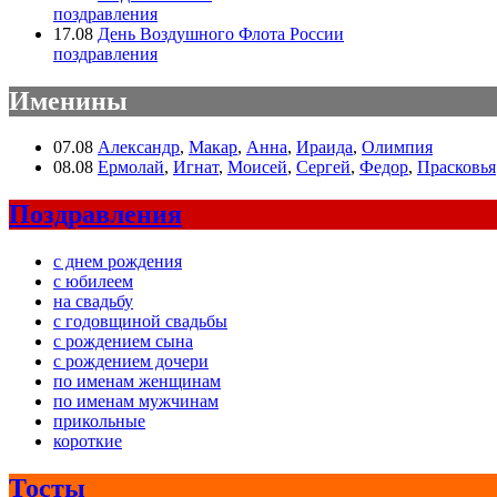
поздравления
17.08
День Воздушного Флота России
поздравления
Именины
07.08
Александр
,
Макар
,
Анна
,
Ираида
,
Олимпия
08.08
Ермолай
,
Игнат
,
Моисей
,
Сергей
,
Федор
,
Прасковья
Поздравления
с днем рождения
с юбилеем
на свадьбу
с годовщиной свадьбы
с рождением сына
с рождением дочери
по именам женщинам
по именам мужчинам
прикольные
короткие
Тосты