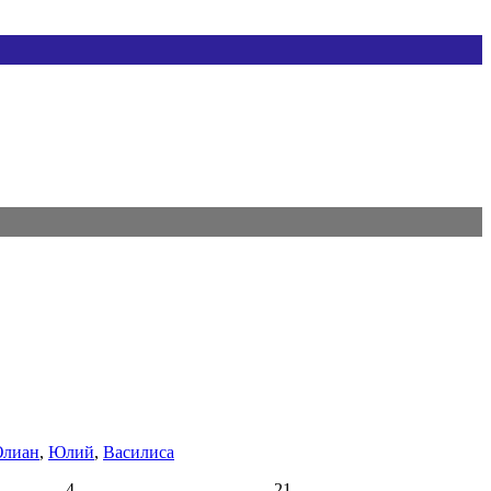
лиан
,
Юлий
,
Василиса
4
21