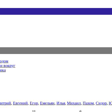
родом
и вокруг
ника
итрий
,
Евгений
,
Егор
,
Емельян
,
Илья
,
Михаил
,
Пахом
,
Сидор
,
Ю
11
6