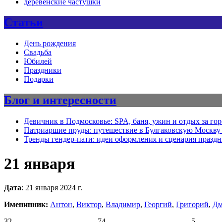
деревенские частушки
Статьи
День рождения
Свадьба
Юбилей
Праздники
Подарки
Блог и интересности
Девичник в Подмосковье: SPA, баня, ужин и отдых за го
Патриаршие пруды: путешествие в Булгаковскую Москву 
Тренды гендер-пати: идеи оформления и сценария празд
21 января
Дата
: 21 января 2024 г.
Именинник:
Антон
,
Виктор
,
Владимир
,
Георгий
,
Григорий
,
Дм
32
74
5