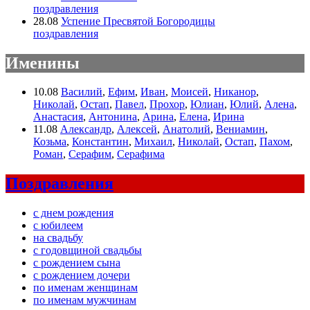
поздравления
28.08
Успение Пресвятой Богородицы
поздравления
Именины
10.08
Василий
,
Ефим
,
Иван
,
Моисей
,
Никанор
,
Николай
,
Остап
,
Павел
,
Прохор
,
Юлиан
,
Юлий
,
Алена
,
Анастасия
,
Антонина
,
Арина
,
Елена
,
Ирина
11.08
Александр
,
Алексей
,
Анатолий
,
Вениамин
,
Козьма
,
Константин
,
Михаил
,
Николай
,
Остап
,
Пахом
,
Роман
,
Серафим
,
Серафима
Поздравления
с днем рождения
с юбилеем
на свадьбу
с годовщиной свадьбы
с рождением сына
с рождением дочери
по именам женщинам
по именам мужчинам