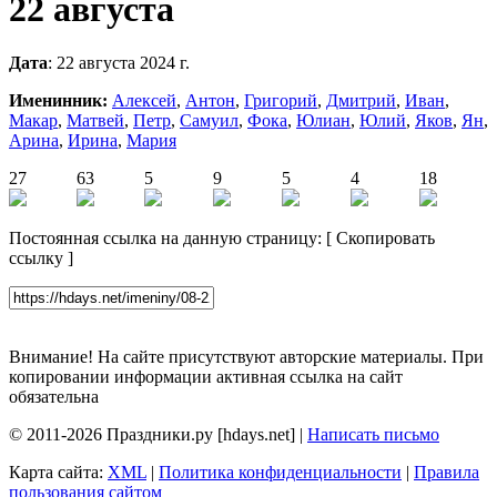
22 августа
Дата
: 22 августа 2024 г.
Именинник:
Алексей
,
Антон
,
Григорий
,
Дмитрий
,
Иван
,
Макар
,
Матвей
,
Петр
,
Самуил
,
Фока
,
Юлиан
,
Юлий
,
Яков
,
Ян
,
Арина
,
Ирина
,
Мария
27
63
5
9
5
4
18
Постоянная ссылка на данную страницу:
[
Скопировать
ссылку
]
Внимание! На сайте присутствуют авторские материалы. При
копировании информации активная ссылка на сайт
обязательна
© 2011-2026 Праздники.ру [hdays.net] |
Написать письмо
Карта сайта:
XML
|
Политика конфиденциальности
|
Правила
пользования сайтом