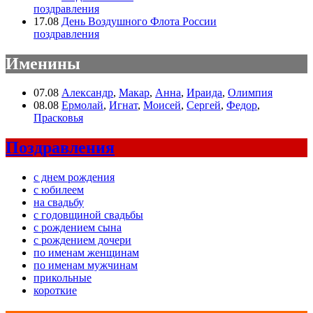
поздравления
17.08
День Воздушного Флота России
поздравления
Именины
07.08
Александр
,
Макар
,
Анна
,
Ираида
,
Олимпия
08.08
Ермолай
,
Игнат
,
Моисей
,
Сергей
,
Федор
,
Прасковья
Поздравления
с днем рождения
с юбилеем
на свадьбу
с годовщиной свадьбы
с рождением сына
с рождением дочери
по именам женщинам
по именам мужчинам
прикольные
короткие