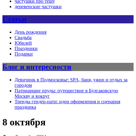
частушки про тещу
деревенские частушки
Статьи
День рождения
Свадьба
Юбилей
Праздники
Подарки
Блог и интересности
Девичник в Подмосковье: SPA, баня, ужин и отдых за
городом
Патриаршие пруды: путешествие в Булгаковскую
Москву и вокруг
Тренды гендер-пати: идеи оформления и сценария
праздника
8 октября