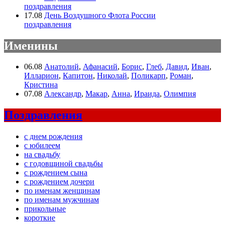
поздравления
17.08
День Воздушного Флота России
поздравления
Именины
06.08
Анатолий
,
Афанасий
,
Борис
,
Глеб
,
Давид
,
Иван
,
Илларион
,
Капитон
,
Николай
,
Поликарп
,
Роман
,
Кристина
07.08
Александр
,
Макар
,
Анна
,
Ираида
,
Олимпия
Поздравления
с днем рождения
с юбилеем
на свадьбу
с годовщиной свадьбы
с рождением сына
с рождением дочери
по именам женщинам
по именам мужчинам
прикольные
короткие