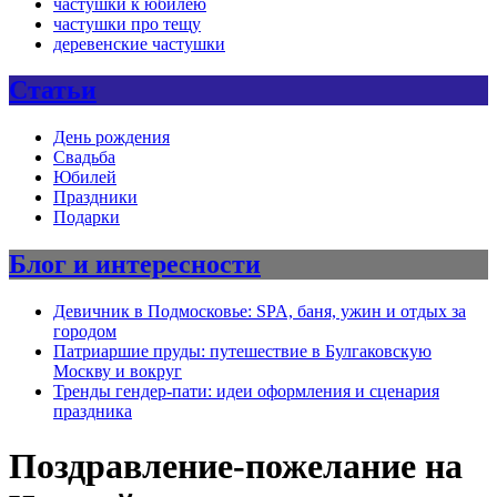
частушки к юбилею
частушки про тещу
деревенские частушки
Статьи
День рождения
Свадьба
Юбилей
Праздники
Подарки
Блог и интересности
Девичник в Подмосковье: SPA, баня, ужин и отдых за
городом
Патриаршие пруды: путешествие в Булгаковскую
Москву и вокруг
Тренды гендер-пати: идеи оформления и сценария
праздника
Поздравление-пожелание на