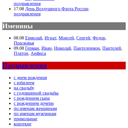
поздравления
17.08
День Воздушного Флота России
поздравления
Именины
08.08
Ермолай
,
Игнат
,
Моисей
,
Сергей
,
Федор
,
Прасковья
09.08
Герман
,
Иван
,
Николай
,
Пантелеимон
,
Пантелей
,
Платон
,
Анфиса
Поздравления
с днем рождения
с юбилеем
на свадьбу
с годовщиной свадьбы
с рождением сына
с рождением дочери
по именам женщинам
по именам мужчинам
прикольные
короткие