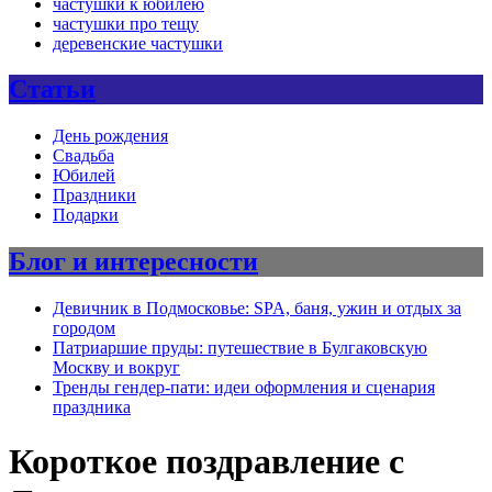
частушки к юбилею
частушки про тещу
деревенские частушки
Статьи
День рождения
Свадьба
Юбилей
Праздники
Подарки
Блог и интересности
Девичник в Подмосковье: SPA, баня, ужин и отдых за
городом
Патриаршие пруды: путешествие в Булгаковскую
Москву и вокруг
Тренды гендер-пати: идеи оформления и сценария
праздника
Короткое поздравление с