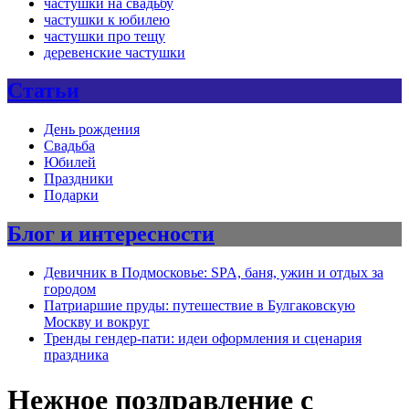
частушки на свадьбу
частушки к юбилею
частушки про тещу
деревенские частушки
Статьи
День рождения
Свадьба
Юбилей
Праздники
Подарки
Блог и интересности
Девичник в Подмосковье: SPA, баня, ужин и отдых за
городом
Патриаршие пруды: путешествие в Булгаковскую
Москву и вокруг
Тренды гендер-пати: идеи оформления и сценария
праздника
Нежное поздравление с