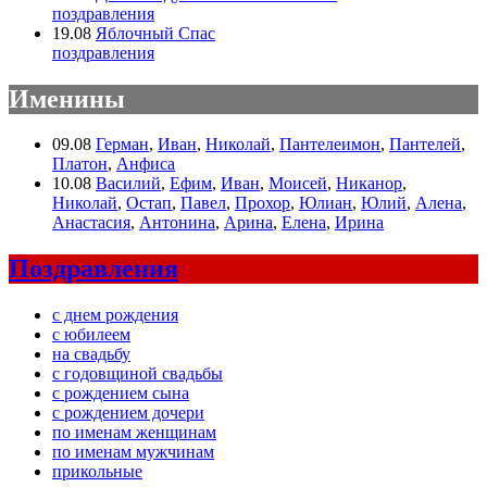
поздравления
19.08
Яблочный Спас
поздравления
Именины
09.08
Герман
,
Иван
,
Николай
,
Пантелеимон
,
Пантелей
,
Платон
,
Анфиса
10.08
Василий
,
Ефим
,
Иван
,
Моисей
,
Никанор
,
Николай
,
Остап
,
Павел
,
Прохор
,
Юлиан
,
Юлий
,
Алена
,
Анастасия
,
Антонина
,
Арина
,
Елена
,
Ирина
Поздравления
с днем рождения
с юбилеем
на свадьбу
с годовщиной свадьбы
с рождением сына
с рождением дочери
по именам женщинам
по именам мужчинам
прикольные