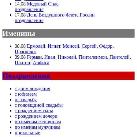
14.08
Медовый Спас
поздравления
17.08
День Воздушного Флота России
поздравления
Именины
08.08
Ермолай
,
Игнат
,
Моисей
,
Сергей
,
Федор
,
Прасковья
09.08
Герман
,
Иван
,
Николай
,
Пантелеимон
,
Пантелей
,
Платон
,
Анфиса
Поздравления
с днем рождения
с юбилеем
на свадьбу
с годовщиной свадьбы
с рождением сына
с рождением дочери
по именам женщинам
по именам мужчинам
прикольные