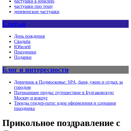
частушки к юбилею
частушки про тещу
деревенские частушки
Статьи
День рождения
Свадьба
Юбилей
Праздники
Подарки
Блог и интересности
Девичник в Подмосковье: SPA, баня, ужин и отдых за
городом
Патриаршие пруды: путешествие в Булгаковскую
Москву и вокруг
Тренды гендер-пати: идеи оформления и сценария
праздника
Прикольное поздравление с