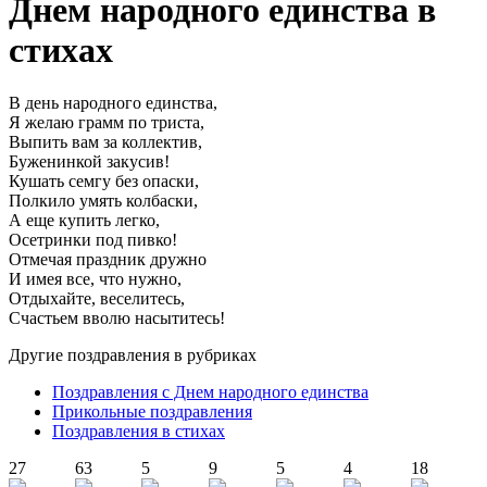
Днем народного единства в
стихах
В день народного единства,
Я желаю грамм по триста,
Выпить вам за коллектив,
Буженинкой закусив!
Кушать семгу без опаски,
Полкило умять колбаски,
А еще купить легко,
Осетринки под пивко!
Отмечая праздник дружно
И имея все, что нужно,
Отдыхайте, веселитесь,
Счастьем вволю насытитесь!
Другие поздравления в рубриках
Поздравления с Днем народного единства
Прикольные поздравления
Поздравления в стихах
27
63
5
9
5
4
18