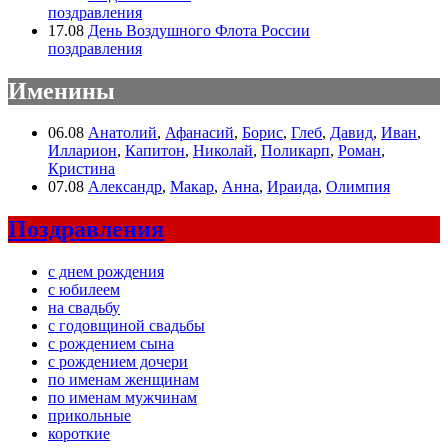
поздравления
17.08
День Воздушного Флота России
поздравления
Именины
06.08
Анатолий
,
Афанасий
,
Борис
,
Глеб
,
Давид
,
Иван
,
Илларион
,
Капитон
,
Николай
,
Поликарп
,
Роман
,
Кристина
07.08
Александр
,
Макар
,
Анна
,
Ираида
,
Олимпия
Поздравления
с днем рождения
с юбилеем
на свадьбу
с годовщиной свадьбы
с рождением сына
с рождением дочери
по именам женщинам
по именам мужчинам
прикольные
короткие