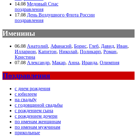
14.08
Медовый Спас
поздравления
17.08
День Воздушного Флота России
поздравления
Именины
06.08
Анатолий
,
Афанасий
,
Борис
,
Глеб
,
Давид
,
Иван
,
Илларион
,
Капитон
,
Николай
,
Поликарп
,
Роман
,
Кристина
07.08
Александр
,
Макар
,
Анна
,
Ираида
,
Олимпия
Поздравления
с днем рождения
с юбилеем
на свадьбу
с годовщиной свадьбы
с рождением сына
с рождением дочери
по именам женщинам
по именам мужчинам
прикольные