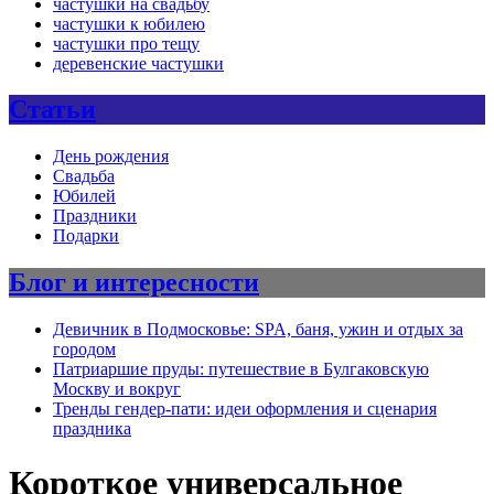
частушки на свадьбу
частушки к юбилею
частушки про тещу
деревенские частушки
Статьи
День рождения
Свадьба
Юбилей
Праздники
Подарки
Блог и интересности
Девичник в Подмосковье: SPA, баня, ужин и отдых за
городом
Патриаршие пруды: путешествие в Булгаковскую
Москву и вокруг
Тренды гендер-пати: идеи оформления и сценария
праздника
Короткое универсальное