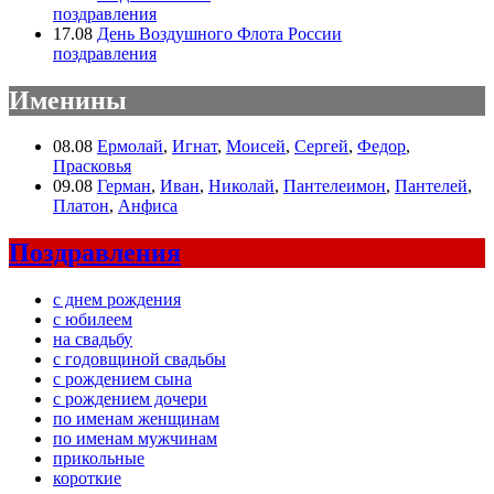
поздравления
17.08
День Воздушного Флота России
поздравления
Именины
08.08
Ермолай
,
Игнат
,
Моисей
,
Сергей
,
Федор
,
Прасковья
09.08
Герман
,
Иван
,
Николай
,
Пантелеимон
,
Пантелей
,
Платон
,
Анфиса
Поздравления
с днем рождения
с юбилеем
на свадьбу
с годовщиной свадьбы
с рождением сына
с рождением дочери
по именам женщинам
по именам мужчинам
прикольные
короткие