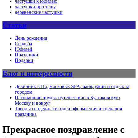
частушки к юбилею
частушки про тещу
деревенские частушки
Статьи
День рождения
Свадьба
Юбилей
Праздники
Подарки
Блог и интересности
Девичник в Подмосковье: SPA, баня, ужин и отдых за
городом
Патриаршие пруды: путешествие в Булгаковскую
Москву и вокруг
Тренды гендер-пати: идеи оформления и сценария
праздника
Прекрасное поздравление с