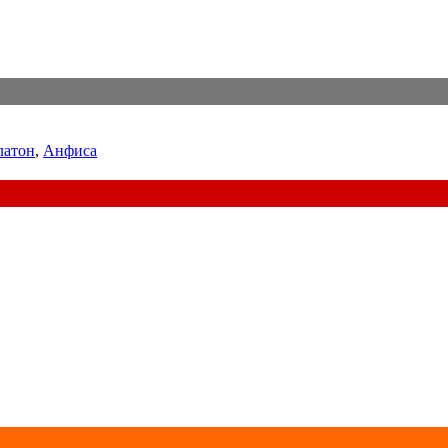
латон
,
Анфиса