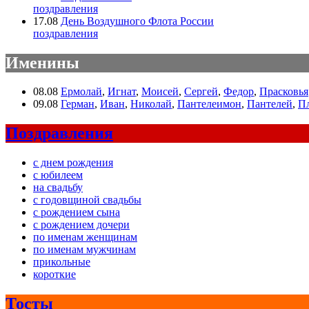
поздравления
17.08
День Воздушного Флота России
поздравления
Именины
08.08
Ермолай
,
Игнат
,
Моисей
,
Сергей
,
Федор
,
Прасковья
09.08
Герман
,
Иван
,
Николай
,
Пантелеимон
,
Пантелей
,
П
Поздравления
с днем рождения
с юбилеем
на свадьбу
с годовщиной свадьбы
с рождением сына
с рождением дочери
по именам женщинам
по именам мужчинам
прикольные
короткие
Тосты