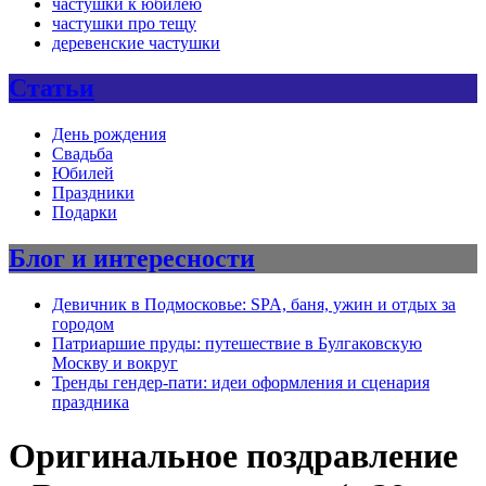
частушки к юбилею
частушки про тещу
деревенские частушки
Статьи
День рождения
Свадьба
Юбилей
Праздники
Подарки
Блог и интересности
Девичник в Подмосковье: SPA, баня, ужин и отдых за
городом
Патриаршие пруды: путешествие в Булгаковскую
Москву и вокруг
Тренды гендер-пати: идеи оформления и сценария
праздника
Оригинальное поздравление