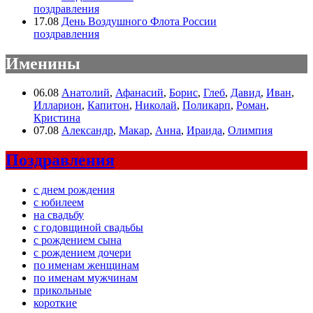
поздравления
17.08
День Воздушного Флота России
поздравления
Именины
06.08
Анатолий
,
Афанасий
,
Борис
,
Глеб
,
Давид
,
Иван
,
Илларион
,
Капитон
,
Николай
,
Поликарп
,
Роман
,
Кристина
07.08
Александр
,
Макар
,
Анна
,
Ираида
,
Олимпия
Поздравления
с днем рождения
с юбилеем
на свадьбу
с годовщиной свадьбы
с рождением сына
с рождением дочери
по именам женщинам
по именам мужчинам
прикольные
короткие