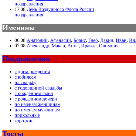
поздравления
17.08
День Воздушного Флота России
поздравления
Именины
06.08
Анатолий
,
Афанасий
,
Борис
,
Глеб
,
Давид
,
Иван
,
Ил
07.08
Александр
,
Макар
,
Анна
,
Ираида
,
Олимпия
Поздравления
с днем рождения
с юбилеем
на свадьбу
с годовщиной свадьбы
с рождением сына
с рождением дочери
по именам женщинам
по именам мужчинам
прикольные
короткие
Тосты