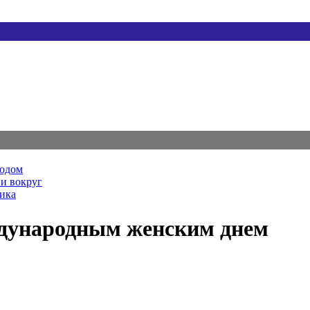
родом
и вокруг
ника
ждународным женским днем