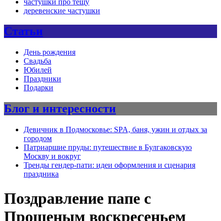
частушки про тещу
деревенские частушки
Статьи
День рождения
Свадьба
Юбилей
Праздники
Подарки
Блог и интересности
Девичник в Подмосковье: SPA, баня, ужин и отдых за
городом
Патриаршие пруды: путешествие в Булгаковскую
Москву и вокруг
Тренды гендер-пати: идеи оформления и сценария
праздника
Поздравление папе с
Прощеным воскресеньем