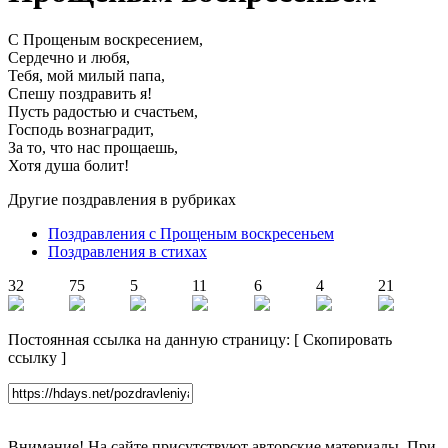
С Прощеным воскресением,
Сердечно и любя,
Тебя, мой милый папа,
Спешу поздравить я!
Пусть радостью и счастьем,
Господь вознаградит,
За то, что нас прощаешь,
Хотя душа болит!
Другие поздравления в рубриках
Поздравления с Прощеным воскресеньем
Поздравления в стихах
32
75
5
11
6
4
21
Постоянная ссылка на данную страницу:
[
Скопировать
ссылку
]
Внимание! На сайте присутствуют авторские материалы. При