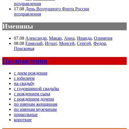
поздравления
17.08
День Воздушного Флота России
поздравления
Именины
07.08
Александр
,
Макар
,
Анна
,
Ираида
,
Олимпия
08.08
Ермолай
,
Игнат
,
Моисей
,
Сергей
,
Федор
,
Прасковья
Поздравления
с днем рождения
с юбилеем
на свадьбу
с годовщиной свадьбы
с рождением сына
с рождением дочери
по именам женщинам
по именам мужчинам
прикольные
короткие