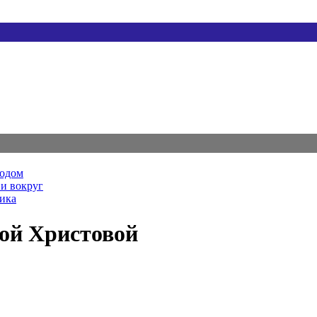
родом
и вокруг
ника
хой Христовой