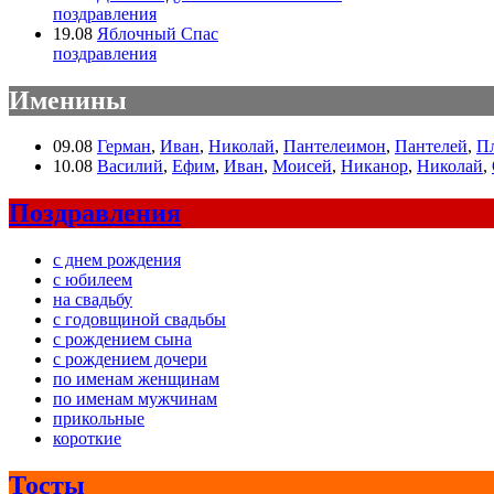
поздравления
19.08
Яблочный Спас
поздравления
Именины
09.08
Герман
,
Иван
,
Николай
,
Пантелеимон
,
Пантелей
,
П
10.08
Василий
,
Ефим
,
Иван
,
Моисей
,
Никанор
,
Николай
,
Поздравления
с днем рождения
с юбилеем
на свадьбу
с годовщиной свадьбы
с рождением сына
с рождением дочери
по именам женщинам
по именам мужчинам
прикольные
короткие
Тосты