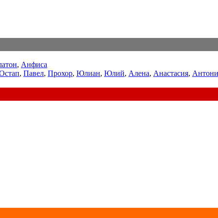
латон
,
Анфиса
Остап
,
Павел
,
Прохор
,
Юлиан
,
Юлий
,
Алена
,
Анастасия
,
Антони