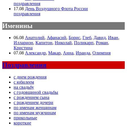
поздравления
17.08
День Воздушного Флота России
поздравления
Именины
06.08
Анатолий
,
Афанасий
,
Борис
,
Глеб
,
Давид
,
Иван
,
Илларион
,
Капитон
,
Николай
,
Поликарп
,
Роман
,
Кристина
07.08
Александр
,
Макар
,
Анна
,
Ираида
,
Олимпия
Поздравления
с днем рождения
с юбилеем
на свадьбу
с годовщиной свадьбы
с рождением сына
с рождением дочери
по именам женщинам
по именам мужчинам
прикольные
короткие