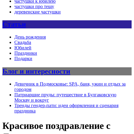
частушки к юбилею
частушки про тещу
деревенские частушки
Статьи
День рождения
Свадьба
Юбилей
Праздники
Подарки
Блог и интересности
Девичник в Подмосковье: SPA, баня, ужин и отдых за
городом
Патриаршие пруды: путешествие в Булгаковскую
Москву и вокруг
Тренды гендер-пати: идеи оформления и сценария
праздника
Красивое поздравление с