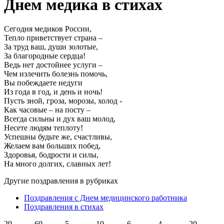
Днем медика в стихах
Сегодня медиков России,
Тепло приветствует страна –
За труд ваш, души золотые,
За благородные сердца!
Ведь нет достойнее услуги –
Чем излечить болезнь помочь,
Вы побеждаете недуги
Из года в год, и день и ночь!
Пусть зной, гроза, морозы, холод -
Как часовые – на посту –
Всегда сильны и дух ваш молод,
Несете людям теплоту!
Успешны будьте же, счастливы,
Желаем вам больших побед,
Здоровья, бодрости и силы,
На много долгих, славных лет!
Другие поздравления в рубриках
Поздравления с Днем медицинского работника
Поздравления в стихах
29
69
5
10
6
4
20