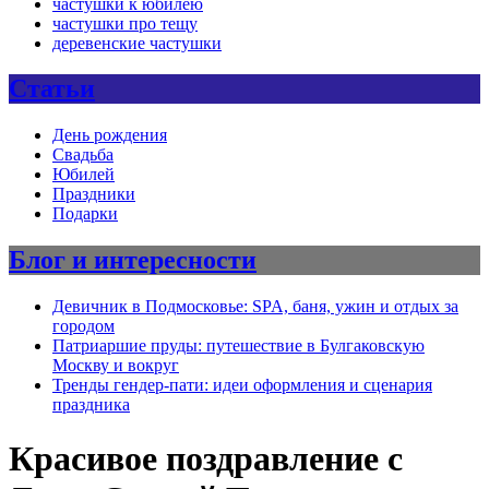
частушки к юбилею
частушки про тещу
деревенские частушки
Статьи
День рождения
Свадьба
Юбилей
Праздники
Подарки
Блог и интересности
Девичник в Подмосковье: SPA, баня, ужин и отдых за
городом
Патриаршие пруды: путешествие в Булгаковскую
Москву и вокруг
Тренды гендер-пати: идеи оформления и сценария
праздника
Красивое поздравление с