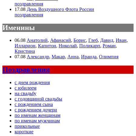
поздравления
17.08
День Воздушного Флота России
поздравления
Именины
06.08
Анатолий
,
Афанасий
,
Борис
,
Глеб
,
Давид
,
Иван
,
Илларион
,
Капитон
,
Николай
,
Поликарп
,
Роман
,
Кристина
07.08
Александр
,
Макар
,
Анна
,
Ираида
,
Олимпия
Поздравления
с днем рождения
с юбилеем
на свадьбу
с годовщиной свадьбы
с рождением сына
с рождением дочери
по именам женщинам
по именам мужчинам
прикольные
короткие