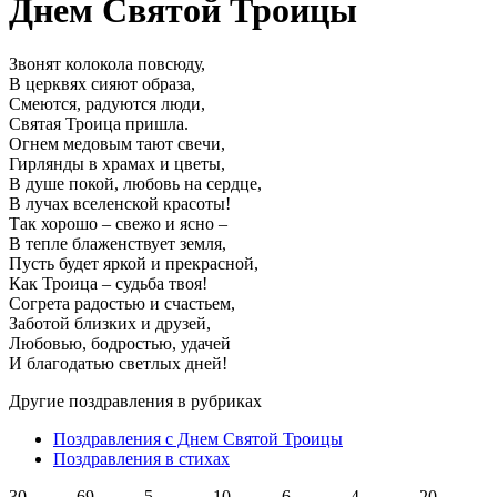
Днем Святой Троицы
Звонят колокола повсюду,
В церквях сияют образа,
Смеются, радуются люди,
Святая Троица пришла.
Огнем медовым тают свечи,
Гирлянды в храмах и цветы,
В душе покой, любовь на сердце,
В лучах вселенской красоты!
Так хорошо – свежо и ясно –
В тепле блаженствует земля,
Пусть будет яркой и прекрасной,
Как Троица – судьба твоя!
Согрета радостью и счастьем,
Заботой близких и друзей,
Любовью, бодростью, удачей
И благодатью светлых дней!
Другие поздравления в рубриках
Поздравления с Днем Святой Троицы
Поздравления в стихах
30
69
5
10
6
4
20