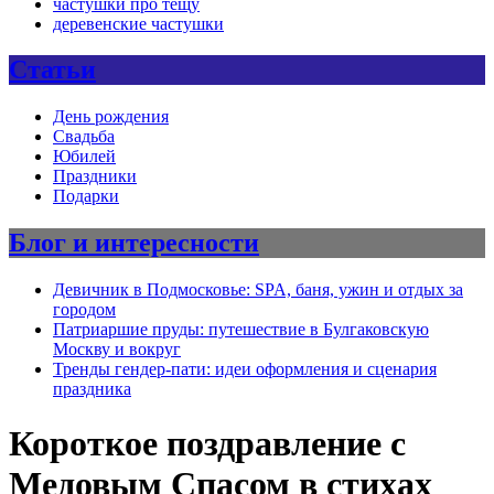
частушки про тещу
деревенские частушки
Статьи
День рождения
Свадьба
Юбилей
Праздники
Подарки
Блог и интересности
Девичник в Подмосковье: SPA, баня, ужин и отдых за
городом
Патриаршие пруды: путешествие в Булгаковскую
Москву и вокруг
Тренды гендер-пати: идеи оформления и сценария
праздника
Короткое поздравление с
Медовым Спасом в стихах