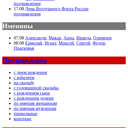
поздравления
17.08
День Воздушного Флота России
поздравления
Именины
07.08
Александр
,
Макар
,
Анна
,
Ираида
,
Олимпия
08.08
Ермолай
,
Игнат
,
Моисей
,
Сергей
,
Федор
,
Прасковья
Поздравления
с днем рождения
с юбилеем
на свадьбу
с годовщиной свадьбы
с рождением сына
с рождением дочери
по именам женщинам
по именам мужчинам
прикольные
короткие