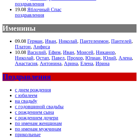
поздравления
19.08
Яблочный Спас
поздравления
Именины
09.08
Герман
,
Иван
,
Николай
,
Пантелеимон
,
Пантелей
,
Платон
,
Анфиса
10.08
Василий
,
Ефим
,
Иван
,
Моисей
,
Никанор
,
Николай
,
Остап
,
Павел
,
Прохор
,
Юлиан
,
Юлий
,
Алена
,
Анастасия
,
Антонина
,
Арина
,
Елена
,
Ирина
Поздравления
с днем рождения
с юбилеем
на свадьбу
с годовщиной свадьбы
с рождением сына
с рождением дочери
по именам женщинам
по именам мужчинам
прикольные