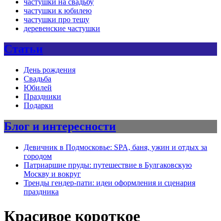
частушки на свадьбу
частушки к юбилею
частушки про тещу
деревенские частушки
Статьи
День рождения
Свадьба
Юбилей
Праздники
Подарки
Блог и интересности
Девичник в Подмосковье: SPA, баня, ужин и отдых за
городом
Патриаршие пруды: путешествие в Булгаковскую
Москву и вокруг
Тренды гендер-пати: идеи оформления и сценария
праздника
Красивое короткое